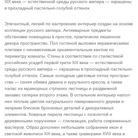
XIX века — есте­ственной среды русского ампира — окраше­ны
в прохладный пастельно-голубой оттенок.
Элегантный, легкий по настроению интерьер создан на основе
коллекции русского ампира. Антикварные предметы
обстановки помеще­ны в простое, практически лишенное
декора пространство. Пол гостиной выложен кера­мическими
плитами с ненавязчивым орна­ментальным кантом по
периметру комнаты. Стены в соответствии со стилистикой
россий­ских усадеб первой трети XIX века — есте­ственной
среды русского ампира — окраше­ны в прохладный пастельно-
голубой оттенок. Самые холодные цветовые пятна простран­
ства — синяя обивка дивана и курульного кресла, а также
палас на мраморных ступе­нях лестницы и раздвижной
занавес галереи второго этажа. В остальном интерьер напол­
нен теплым цветом натурального лакирован­ного дерева и
неярким блеском бронзовых деталей и декоративных
элементов. Кованые перила лестницы с позолотой и
деревянны­ми поручнями — стилизация, работа совре­менных
мастеров. Образ дополнен неболь­шим собранием икон и
светской живопи­си XIX века, а также гравюрами XVIII века в