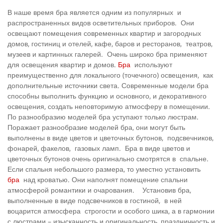
В наше время бра является одним из популярных и
распространенных видов осветительных приборов. Они
освещают помещения современных квартир и загородных
домов, гостиниц и отелей, кафе, баров и ресторанов, театров,
музеев и картинных галерей. Очень широко бра применяют
для освещения квартир и домов.
Бра
используют
преимущественно для локального (точечного) освещения, как
дополнительные источники света. Современные модели бра
способны выполнить функцию и основного, и декоративного
освещения, создать неповторимую атмосферу в помещении.
По разнообразию моделей бра уступают только люстрам.
Поражает разнообразие моделей бра, они могут быть
выполнены в виде цветов и цветочных бутонов, подсвечников,
фонарей, факелов, газовых ламп. Бра в виде цветов и
цветочных бутонов очень оригинально смотрятся в спальне.
Если спальня небольшого размера, то уместно установить
бра
над кроватью. Они наполнят помещение спальни
атмосферой романтики и очарования. Установив бра,
выполненные в виде подсвечников в гостиной, в ней
воцарится атмосфера строгости и особого шика, а в гармонии
с люстрами – изысканность и оригинальность, праздничность и