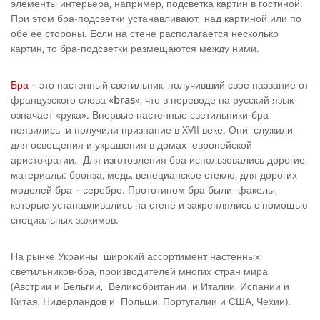
элементы интерьера, например, подсветка картин в гостиной.
При этом бра-подсветки устанавливают над картиной или по
обе ее стороны. Если на стене располагается несколько
картин, то бра-подсветки размещаются между ними.
Бра
– это настенный светильник, получивший свое название от
французского слова «
bras
», что в переводе на русский язык
означает «рука». Впервые настенные светильники-бра
появились и получили признание в XVII веке. Они служили
для освещения и украшения в домах европейской
аристократии. Для изготовления бра использовались дорогие
материалы: бронза, медь, венецианское стекло, для дорогих
моделей бра – серебро. Прототипом бра были факелы,
которые устанавливались на стене и закреплялись с помощью
специальных зажимов.
На рынке Украины широкий ассортимент настенных
светильников-бра, производителей многих стран мира
(Австрии и Бельгии, Великобритании и Италии, Испании и
Китая, Нидерландов и Польши, Португалии и США, Чехии).