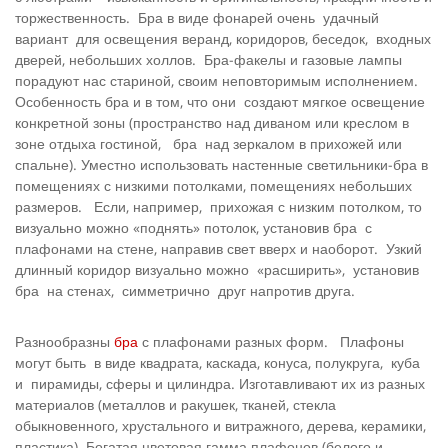
торжественность. Бра в виде фонарей очень удачный
вариант для освещения веранд, коридоров, беседок, входных
дверей, небольших холлов. Бра-факелы и газовые лампы
порадуют нас стариной, своим неповторимым исполнением.
Особенность бра и в том, что они создают мягкое освещение
конкретной зоны (пространство над диваном или креслом в
зоне отдыха гостиной, бра над зеркалом в прихожей или
спальне). Уместно использовать настенные светильники-бра в
помещениях с низкими потолками, помещениях небольших
размеров. Если, например, прихожая с низким потолком, то
визуально можно «поднять» потолок, установив бра с
плафонами на стене, направив свет вверх и наоборот. Узкий
длинный коридор визуально можно «расширить», установив
бра на стенах, симметрично друг напротив друга.
Разнообразны
бра
с плафонами разных форм. Плафоны
могут быть в виде квадрата, каскада, конуса, полукруга, куба
и пирамиды, сферы и цилиндра. Изготавливают их из разных
материалов (металлов и ракушек, тканей, стекла
обыкновенного, хрустального и витражного, дерева, керамики,
пластика). Богатая цветовая гамма плафонов (белого и