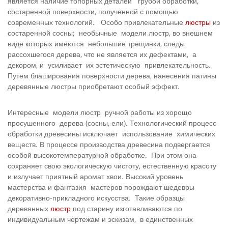
является наличие топорных деталей грубой обработки,
состаренной поверхности, полученной с помощью
современных технологий. Особо привлекательные
люстры
из
состаренной сосны; необычные модели люстр, во внешнем
виде которых имеются небольшие трещинки, следы
рассохшегося дерева, что не является их дефектами, а
декором, и усиливает их эстетическую привлекательность.
Путем блаширования поверхности дерева, нанесения патины
деревянные люстры приобретают особый эффект.
Интересные модели люстр ручной работы из хорощо
просушенного дерева (сосны, ели). Технологический процесс
обработки древесины исключает использование химических
веществ. В процессе производства древесина подвергается
особой высокотемпературной обработке. При этом она
сохраняет свою экологическую чистоту, естественную красоту
и излучает приятный аромат хвои. Высокий уровень
мастерства и фантазия мастеров порождают шедевры
декоративно-прикладного искусства. Такие образцы
деревянных
люстр
под старину изготавливаются по
индивидуальным чертежам и эскизам, в единственных