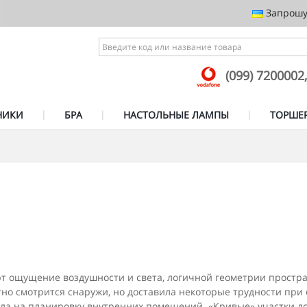
Запрошує
(099) 7200002
НИКИ
БРА
НАСТОЛЬНЫЕ ЛАМПЫ
ТОРШЕ
 ощущение воздушности и света, логичной геометрии простран
но смотрится снаружи, но доставила некоторые трудности при о
ла на планировку внутренних поме­щений. «Кривые» участки л