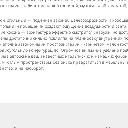
нствами - кабинетом, малой гостиной, музыкальной ком­натой,
, стильный — подчинен законам целесо­образности и хорошег
гольники помещений соз­дают ощущение воздушности и света, 
ме кокона — архитектура эффектно смотрится снаружи, но дост
тены достаточно сильно повлияла на планировку внутренних п
 вполне автономными пространствами - кабинетом, малой гости
рямоугольную конфигурацию. Огромное внимание уделено подбор
мые авторские вещи известных ита­льянских и немецких фабри
 жилым про­странством, без риска превратиться в мебель­ный
нство, а не наоборот.