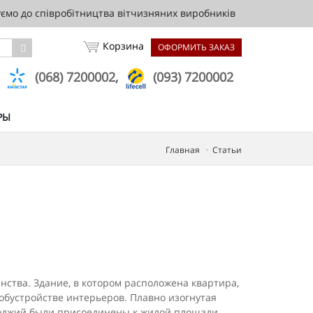
мо до співробітництва вітчизняних виробників
Корзина
ОФОРМИТЬ ЗАКАЗ
,
(068) 7200002,
(093) 7200002
РЫ
Главная
Статьи
ства. Здание, в котором расположена квартира,
бустройстве интерьеров. Плавно изогну­тая
оджий были при­соединены к жилой площади,