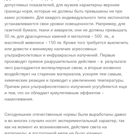
допустимых показателей, для музеев характерны верхние
границы норм, которые не должны быть превышены ни при
каких условиях. Для каждого индивидуального типа экспонатов
устанавливаются свои уровни освещенности. Например, для
газетной бумаги, ткани и акварели, они не должны превышать
50 лк, для драгоценных камней и металлов – 500 лк., а
масляной живописи – 150 лк. Кроме того требуется выключить
или довести к минимуму наличие агрессивных
ультрафиолетовых и инфракрасных излучений. Первые
производят прямое разрушительное действие – в результате
чего распадаются молекулярные связи, а вторые косвенно
воздействует на старение материалов, ускоряя тем самым,
химические реакции и приводит к увеличению температуры.
Причем риск ультрафиолетового излучения усугубляется еще
и тем, что он обладает кумулятивным эффектом –
накапливания.
Сегодняшние отечественные нормы были выработаны давно
и во многих случаях носят экспериментальный характер, так
как на момент их возникновения, действие света на
материалы, в достаточной мере не было изучено.