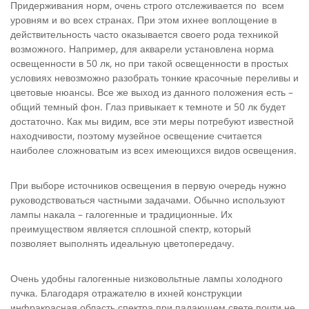
Придерживания норм, очень строго отслеживается по всем
уровням и во всех странах. При этом ихнее воплощение в
действительность часто оказывается своего рода техникой
возможного. Например, для акварели установлена норма
освещенности в 50 лк, но при такой освещенности в простых
условиях невозможно разобрать тонкие красочные переливы и
цветовые нюансы. Все же выход из данного положения есть –
общий темный фон. Глаз привыкает к темноте и 50 лк будет
достаточно. Как мы видим, все эти меры потребуют известной
находчивости, поэтому музейное освещение считается
наиболее сложноватым из всех имеющихся видов освещения.
При выборе источников освещения в первую очередь нужно
руководствоваться частными задачами. Обычно используют
лампы накала – галогенные и традиционные. Их
преимуществом является сплошной спектр, который
позволяет выполнять идеальную цветопередачу.
Очень удобны галогенные низковольтные лампы холодного
пучка. Благодаря отражателю в ихней конструкции
инфракрасная область спектра при падающем свете почти не