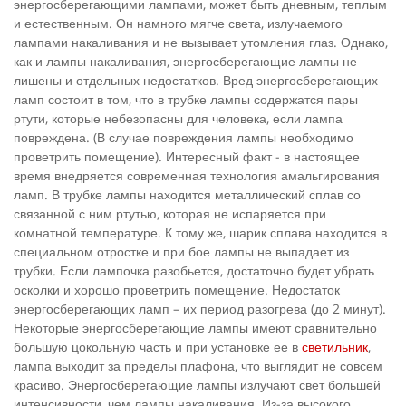
энергосберегающими лампами, может быть дневным, теплым
и естественным. Он намного мягче света, излучаемого
лампами накаливания и не вызывает утомления глаз. Однако,
как и лампы накаливания, энергосберегающие лампы не
лишены и отдельных недостатков. Вред энергосберегающих
ламп состоит в том, что в трубке лампы содержатся пары
ртути, которые небезопасны для человека, если лампа
повреждена. (В случае повреждения лампы необходимо
проветрить помещение). Интересный факт - в настоящее
время внедряется современная технология амальгирования
ламп. В трубке лампы находится металлический сплав со
связанной с ним ртутью, которая не испаряется при
комнатной температуре. К тому же, шарик сплава находится в
специальном отростке и при бое лампы не выпадает из
трубки. Если лампочка разобьется, достаточно будет убрать
осколки и хорошо проветрить помещение. Недостаток
энергосберегающих ламп – их период разогрева (до 2 минут).
Некоторые энергосберегающие лампы имеют сравнительно
большую цокольную часть и при установке ее в
светильник
,
лампа выходит за пределы плафона, что выглядит не совсем
красиво. Энергосберегающие лампы излучают свет большей
интенсивности, чем лампы накаливания. Из-за высокого