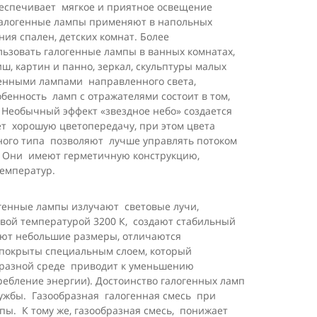
беспечивает мягкое и приятное освещение
. Галогенные лампы применяют в напольных
ия спален, детских комнат. Более
льзовать галогенные лампы в ванных комнатах,
, картин и панно, зеркал, скульптуры малых
енными лампами направленного света,
енность ламп с отражателями состоит в том,
 Необычный эффект «звездное небо» создается
ет хорошую цветопередачу, при этом цвета
ного типа позволяют лучше управлять потоком
. Они имеют герметичную конструкцию,
температур.
огенные лампы излучают световые лучи,
овой температурой 3200 К, создают стабильный
меют небольшие размеры, отличаются
 покрыты специальным слоем, который
бразной среде приводит к уменьшению
ребление энергии). Достоинство галогенных ламп
лужбы. Газообразная галогенная смесь при
пы. К тому же, газообразная смесь, понижает