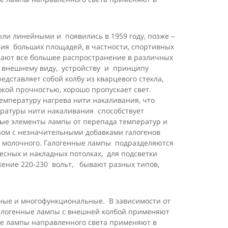
ли линейными и появились в 1959 году, позже –
ия больших площадей, в частности, спортивных
учают все большее распространение в различных
о внешнему виду, устройству и принципу
дставляет собой колбу из кварцевого стекла,
кой прочностью, хорошо пропускает свет.
температуру нагрева нити накаливания, что
ературы нити накаливания способствует
ные элементы лампы от перепада температур и
зом с незначительными добавками галогенов
о и молочного. Галогенные лампы подразделяются
есных и накладных потолках, для подсветки
жение 220-230 вольт, бывают разных типов,
зные и многофункциональные. В зависимости от
Галогенные лампы с внешней колбой применяют
ые лампы направленного света применяют в