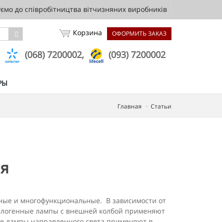
мо до співробітництва вітчизняних виробників
Корзина
ОФОРМИТЬ ЗАКАЗ
,
(068) 7200002,
(093) 7200002
РЫ
Главная
Статьи
ия
зные и многофункциональные. В зависимости от
Галогенные лампы с внешней колбой применяют
ые лампы направленного света применяют в