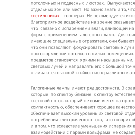
потолочных и подвесных люстрах. Выпускаются 
отдельных зон или мест. Но важно знать и то, 
светильниках
– торшерах. Не рекомендуется исп
благоприятное воздействие на зрение оказывае
что связано с испарениями влаги, влияющей на 
форм с применением галогенных ламп. Для то
имеющие специальные отражатели, они бывают н
что они позволяют фокусировать световые лучи 
при оформлении потолков в жилых помещениях.
предметов становятся яркими и насыщенными, 
световых лучей и направлять его с большой то
отличаются высокой стойкостью к различным а
Галогенные лампы имеют ряд достоинств. В срав
которые по спектру близкие к спектру естестве
световой поток, который не изменяется на про
компактностью, обеспечивают хорошее качеств
обеспечивает высокий уровень их световой отд
потребления электрического тока, что говорит 
и в том, что вследствие уменьшения испарения 
взаимодействии с парами вольфрама не оседает 