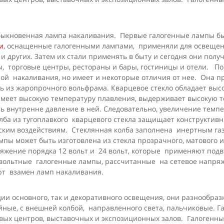
быкновенная лампа накаливания. Первые галогенные лампы бы
и
, оснащенные галогенными лампами, применяли для освещен
 и других. Затем их стали применять в быту и сегодня они пол
, торговые центры, рестораны и бары, гостиницы и отели. П
ой накаливания, но имеет и некоторые отличия от нее. Она пре
ь из жаропрочного вольфрама. Кварцевое стекло обладает высо
о имеет высокую температуру плавления, выдерживает высокую 
ь внутренне давление в ней. Следовательно, увеличение темп
лба из тугоплавкого кварцевого стекла защищает конструктив
ским воздействиям. Стеклянная колба заполнена инертным га
лампы может быть изготовлена из стекла прозрачного, матовог
яжение порядка 12 вольт и 24 вольт, которые применяют подв
овольтные галогенные лампы, рассчитанные на сетевое напря
ют взамен ламп накаливания.
ии основного, так и декоративного освещения, они разнообра
ные, с внешней колбой, направленного света, пальчиковые. 
вых центров, выставочных и экспозиционных залов. Галогенн