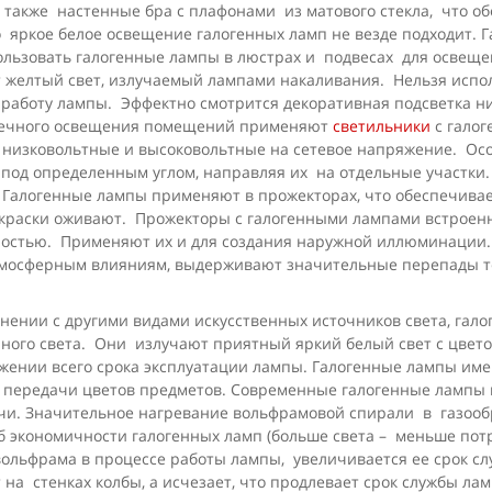
также настенные бра с плафонами из матового стекла, что о
что яркое белое освещение галогенных ламп не везде подходит
ользовать галогенные лампы в люстрах и подвесах для освещен
т желтый свет, излучаемый лампами накаливания. Нельзя испо
работу лампы. Эффектно смотрится декоративная подсветка ниш
чечного освещения помещений применяют
светильники
с галог
изковольтные и высоковольтные на сетевое напряжение. Особ
под определенным углом, направляя их на отдельные участки.
 Галогенные лампы применяют в прожекторах, что обеспечива
краски оживают. Прожекторы с галогенными лампами встроен
чностью. Применяют их и для создания наружной иллюминации
тмосферным влияниям, выдерживают значительные перепады 
нении с другими видами искусственных источников света, гал
нного света. Они излучают приятный яркий белый свет с цвет
тяжении всего срока эксплуатации лампы. Галогенные лампы и
о передачи цветов предметов. Современные галогенные лампы
ачи. Значительное нагревание вольфрамовой спирали в газоо
об экономичности галогенных ламп (больше света – меньше пот
вольфрама в процессе работы лампы, увеличивается ее срок с
на стенках колбы, а исчезает, что продлевает срок службы лам