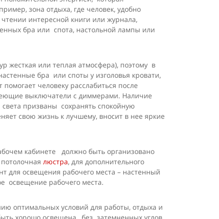
имер, зона отдыха, где человек, удобно
 чтении интересной книги или журнала,
тенных бра или спота, настольной лампы или
р жесткая или теплая атмосфера), поэтому в
настенные бра или споты у изголовья кровати,
 помогает человеку расслабиться после
имеющие выключатели с диммерами. Наличие
и света призваны сохранять спокойную
няет свою жизнь к лучшему, вносит в нее яркие
 рабочем кабинете должно быть организовано
и потолочная
люстра
, для дополнительного
нт для освещения рабочего места – настенный
ое освещение рабочего места.
ию оптимальных условий для работы, отдыха и
 быть хорошо освещена, без затемненных углов,