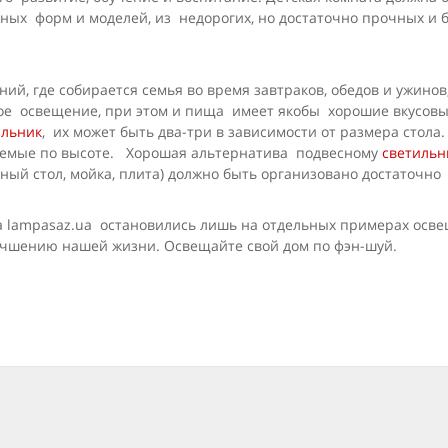
ых форм и моделей, из недорогих, но достаточно прочных и б
ний, где собирается семья во время завтраков, обедов и ужин
ркое освещение, при этом и пища имеет якобы хорошие вкусовы
ильник
, их может быть два-три в зависимости от размера стол
руемые по высоте. Хорошая альтернатива подвесному
светильн
онный стол, мойка, плита) должно быть организовано достаточн
а lampasaz.ua остановились лишь на отдельных примерах осв
лучшению нашей жизни. Освещайте свой дом по фэн-шуй.