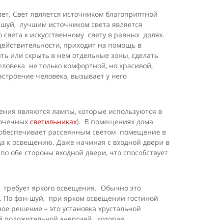
вет. Свет является источником благоприятной
н-шуй, лучшим источником света является
 света к искусственному свету в равных долях.
действительности, приходит на помощь в
ь или скрыть в нем отдельные зоны, сделать
ловека не только комфортной, но красивой,
астроение человека, вызывает у него
ния являются лампы, которые используются в
точечных
светильниках
). В помещениях дома
е обеспечивает рассеянным светом помещение в
да к освещению. Даже начиная с входной двери в
по обе стороны входной двери, что способствует
, требует яркого освещения. Обычно это
и. По фэн-шуй, при ярком освещении гостиной
ое решение – это установка хрустальной
й положительной энергией, которая