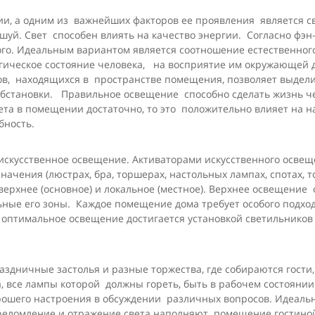
ии, а одним из важнейших факторов ее проявления является с
-шуй. Свет способен влиять на качество энергии. Согласно фэ
ого. Идеальным вариантом является соотношение естественного
огическое состояние человека, на восприятие им окружающей 
ов, находящихся в пространстве помещения, позволяет выделит
обстановки. Правильное освещение способно сделать жизнь че
ета в помещении достаточно, то это положительно влияет на н
бность.
усственное освещение. Активаторами искусственного освеще
ачения (люстрах, бра, торшерах, настольных лампах, спотах, 
 верхнее (основное) и локальное (местное). Верхнее освещени
ьные его зоны. Каждое помещение дома требует особого подхо
 оптимальное освещение достигается установкой светильников 
раздничные застолья и разные торжества, где собираются гости
а, все лампы которой должны гореть, быть в рабочем состояни
рошего настроения в обсуждении различных вопросов. Идеальн
, преломление и отражение света наполняют помещение гостино