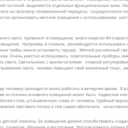
шой гостиной выделяются отдельные функциональные зоны. Напр
ился на просмотр телевизионной передачи, сосредоточился на
местно организовать местное освещение с использованием нас
ного света привносят в помещение много энергии ЯН (чересчу
свещение. Например, в спальне, рекомендуется использовать 
ные тумбы, можно установить торшер. Мягкий рассеянный свет
дыхом. Очень уместно использовать осветительные приборы, 
ть света. Светильники, с выключателями плавной регулировк
аправление света, человек повышает свой жизненный тонус, ме
 где человеку приходится много работать в вечернее время. В
тве источника основного освещения может быть подвесная ил
очем столе, устанавленную слева от человека. Удобный вариа
авление светового потока и тем самим обеспечить качественн
детской комнаты. Ее освещение должно способствовать создан
его развитие, обучение и воспитание. Детская комната должна