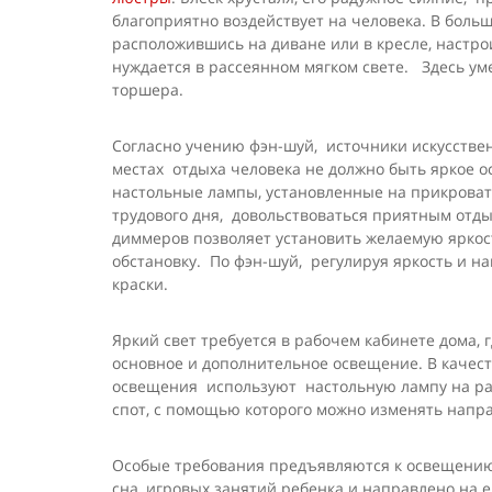
благоприятно воздействует на человека. В боль
расположившись на диване или в кресле, настро
нуждается в рассеянном мягком свете. Здесь у
торшера.
Согласно учению фэн-шуй, источники искусствен
местах отдыха человека не должно быть яркое о
настольные лампы, установленные на прикроват
трудового дня, довольствоваться приятным от
диммеров позволяет установить желаемую яркос
обстановку. По фэн-шуй, регулируя яркость и н
краски.
Яркий свет требуется в рабочем кабинете дома,
основное и дополнительное освещение. В качес
освещения используют настольную лампу на раб
спот, с помощью которого можно изменять напр
Особые требования предъявляются к освещению 
сна, игровых занятий ребенка и направлено на 