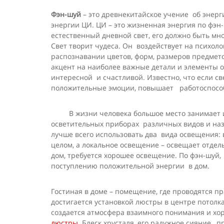
Фэн-шуй
– это древнекитайское учение об энерг
энергии ЦИ. ЦИ – это жизненная энергия по фэн
естественный дневной свет, его должно быть мн
Свет творит чудеса. Он воздействует на психол
распознавании цветов, форм, размеров предмет
акцент на наиболее важные детали и элементы 
интересной и счастливой. Известно, что если св
положительные эмоции, повышает работоспосо
В жизни человека большое место занимает иск
осветительных приборах различных видов и назн
лучше всего использовать два вида освещения:
целом, а локальное освещение – освещает отдел
дом, требуется хорошее освещение. По фэн-шуй,
поступлению положительной энергии в дом.
Гостиная в доме – помещение, где проводятся п
достигается установкой люстры в центре потолк
создается атмосфера взаимного понимания и хо
люстры
. Блеск хрусталя, его радужное сияние