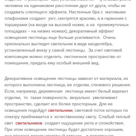
человека на одинаковом расстоянии друг от друга, чтобы не
создавать слепящего эффекта. Настенные бра с матовыми
плафонами создают уют, смотрятся красиво, а в гармонии с
торшерами (на входе на высокой ножке, а на промежуточных
площадках – на низких ножках), декоративный эффект
освещения лестницы еще больше усиливается. Очень
оригинально выглядит светильник в виде канделябра,
установленный внизу у самой лестницы. За счет световой
композиции можно отделить лестничное пространство от
помещения, придать ему особый внешний вид.
Декоративное освещение лестницы зависит от материала, из
которого выполнена лестница, ее отделки, стилевого решения.
Если, например, деревянная лестница имеет белый вариант
отделки, то такая поверхность визуально увеличивает
пространство, сделает его более просторным. Для ее
освещения подойдут
светильники
, световой поток которых по
спектру приближается к естественному свету. Слабый теплый
свет
светильников
создает ощущение уюта и спокойствия.
При этом освещение лестницы будет достаточно хорошим,
оно придаст дереву приятный оттенок, и деревянная