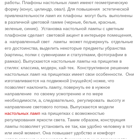
работы. Плафоны настольных ламп имеют геометрическую
форму (конус, цилиндр, овал). Для повышения эстетической
привлекательности ламп их плафоны могут быть выполнены
в различной цветовой гамме (черные, белые, красные,
зеленые, синие). Установка настольной лампы с цветным
плафоном сделает световой акцент в интерьере помещения,
а направленный свет лампы может подчеркнуть отдельные
его достоинства, выделить некоторые предметы убранства
(картины, полки с сувенирами и статуэтками, фотографии в
рамках). Выпускаются настольные лампы на прищепке в
стилях: классика, модерн, хай-тек. Конструктивное решение
настольных ламп на прищепках имеет свои особенности. Они
изготавливаются на подвижной (гнущейся) ножке, что
позволяет наклонить лампу, повернуть ее в нужное
направление по своему усмотрению и по мере
необходимости, а, следовательно, регулировать высоту и
направление светового потока. Выпускаются модели
настольных ламп
на прищепках с возможностью
регулирования яркости света. Таким образом, конструкция
лампы позволяет установить ее так, как удобно человеку в тот
или иной момент. Она повышает удобство и комфорт