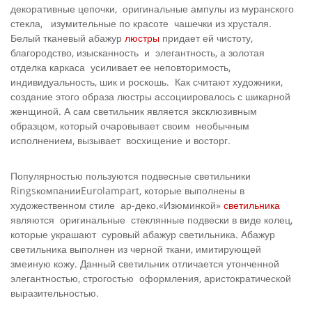
декоративные цепочки, оригинальные ампулы из муранского
стекла, изумительные по красоте чашечки из хрусталя.
Белый тканевый абажур
люстры
придает ей чистоту,
благородство, изысканность и элегантность, а золотая
отделка каркаса усиливает ее неповторимость,
индивидуальность, шик и роскошь. Как считают художники,
создание этого образа люстры ассоциировалось с шикарной
женщиной. А сам светильник является эксклюзивным
образцом, который очаровывает своим необычным
исполнением, вызывает восхищение и восторг.
Популярностью пользуются подвесные светильники
RingsкомпанииEurolampart, которые выполнены в
художественном стиле ар-деко.«Изюминкой»
светильника
являются оригинальные стеклянные подвески в виде колец,
которые украшают суровый абажур светильника. Абажур
светильника выполнен из черной ткани, имитирующей
змеиную кожу. Данный светильник отличается утонченной
элегантностью, строгостью оформления, аристократической
выразительностью.