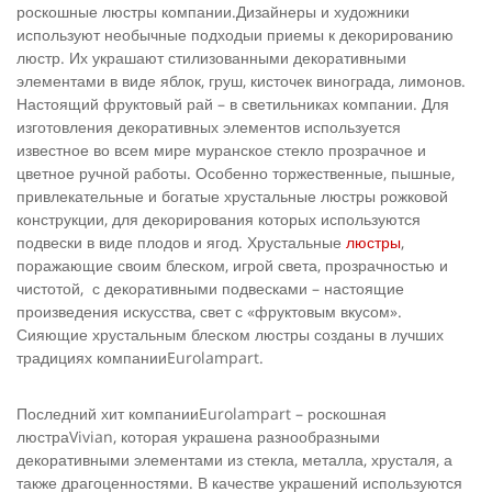
роскошные люстры компании.Дизайнеры и художники
используют необычные подходыи приемы к декорированию
люстр. Их украшают стилизованными декоративными
элементами в виде яблок, груш, кисточек винограда, лимонов.
Настоящий фруктовый рай – в светильниках компании. Для
изготовления декоративных элементов используется
известное во всем мире муранское стекло прозрачное и
цветное ручной работы. Особенно торжественные, пышные,
привлекательные и богатые хрустальные люстры рожковой
конструкции, для декорирования которых используются
подвески в виде плодов и ягод. Хрустальные
люстры
,
поражающие своим блеском, игрой света, прозрачностью и
чистотой, с декоративными подвесками – настоящие
произведения искусства, свет с «фруктовым вкусом».
Сияющие хрустальным блеском люстры созданы в лучших
традициях компанииEurolampart.
Последний хит компанииEurolampart – роскошная
люстраVivian, которая украшена разнообразными
декоративными элементами из стекла, металла, хрусталя, а
также драгоценностями. В качестве украшений используются