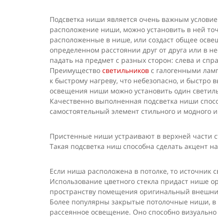
Подсветка ниши является очень важным условие
расположение ниши, можно установить в ней точ
расположенные в нише, или создаст общее осве
определенном расстоянии друг от друга или в не
падать на предмет с разных сторон: слева и спр
Преимущество
светильников
с галогенными ламп
к быстрому нагреву, что небезопасно, и быстро 
освещения ниши можно установить один светильн
Качественно выполненная подсветка ниши спосо
самостоятельный элемент стильного и модного и
Пристенные ниши устраивают в верхней части с
Такая подсветка ниш способна сделать акцент на
Если ниша расположена в потолке, то источник с
Использование цветного стекла придаст нише о
пространству помещения оригинальный внешний 
Более популярны закрытые потолочные ниши, в 
рассеянное освещение. Оно способно визуально