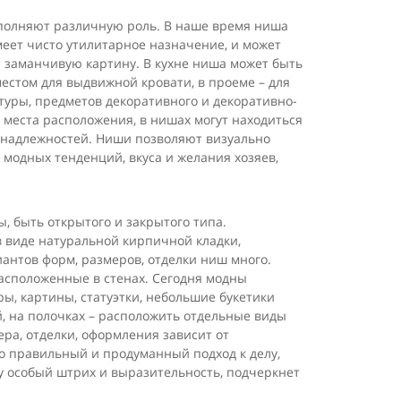
полняют различную роль. В наше время ниша
еет чисто утилитарное назначение, и может
 заманчивую картину. В кухне ниша может быть
естом для выдвижной кровати, в проеме – для
туры, предметов декоративного и декоративно-
, места расположения, в нишах могут находиться
инадлежностей. Ниши позволяют визуально
модных тенденций, вкуса и желания хозяев,
, быть открытого и закрытого типа.
 виде натуральной кирпичной кладки,
иантов форм, размеров, отделки ниш много.
расположенные в стенах. Сегодня модны
ы, картины, статуэтки, небольшие букетики
й, на полочках – расположить отдельные виды
а, отделки, оформления зависит от
о правильный и продуманный подход к делу,
у особый штрих и выразительность, подчеркнет