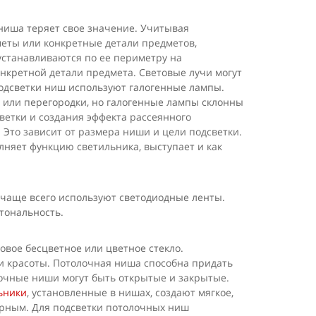
ниша теряет свое значение. Учитывая
меты или конкретные детали предметов,
станавливаются по ее периметру на
онкретной детали предмета. Световые лучи могут
 подсветки ниш используют галогенные лампы.
ы или перегородки, но галогенные лампы склонны
светки и создания эффекта рассеянного
Это зависит от размера ниши и цели подсветки.
няет функцию светильника, выступает и как
чаще всего используют светодиодные ленты.
 тональность.
товое бесцветное или цветное стекло.
и красоты. Потолочная ниша способна придать
очные ниши могут быть открытые и закрытые.
ьники
, установленные в нишах, создают мягкое,
орным. Для подсветки потолочных ниш