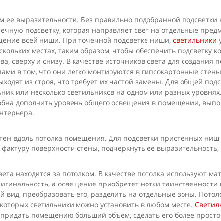
м ее выразительности. Без правильно подобранной подсветки 
ечную подсветку, которая направляет свет на отдельные пред
щение всей ниши. При точечной подсветке ниши,
светильники
у
скольких местах, таким образом, чтобы обеспечить подсветку к
ава, сверху и снизу. В качестве источников света для создания
ами в том, что они легко монтируются в гипсокартонные стен
выходят из строя, что требует их частой замены. Для общей под
ик или несколько светильников на одном или разных уровнях. 
бна дополнить уровень общего освещения в помещении, выпол
нтерьера.
тен вдоль потолка помещения. Для подсветки пристенных ниш 
 фактуру поверхности стены, подчеркнуть ее выразительность,
вета находится за потолком. В качестве потолка используют ма
ригинальность, а освещение приобретет нотки таинственности 
вид, преобразовать его, разделить на отдельные зоны. Потол
которых светильники можно установить в любом месте.
Светил
 придать помещению больший объем, сделать его более прост