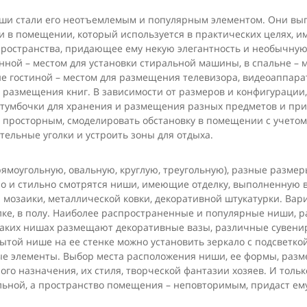
и стали его неотъемлемым и популярным элементом. Они вы
 в помещении, который используется в практических целях, им
 пространства, придающее ему некую элегантность и необычную
нной – местом для установки стиральной машины, в спальне – м
ене гостиной – местом для размещения телевизора, видеоаппара
я размещения книг. В зависимости от размеров и конфигурации
, тумбочки для хранения и размещения разных предметов и пр
просторным, смоделировать обстановку в помещении с учетом 
тельные уголки и устроить зоны для отдыха.
ямоугольную, овальную, круглую, треугольную), разные размеры
 и стильно смотрятся ниши, имеющие отделку, выполненную в
 мозаики, металлической ковки, декоративной штукатурки. Вар
лке, в полу. Наиболее распространенные и популярные ниши, 
таких нишах размещают декоративные вазы, различные сувенир
рытой нише на ее стенке можно установить зеркало с подсветко
 элементы. Выбор места расположения ниши, ее формы, размер
о назначения, их стиля, творческой фантазии хозяев. И тольк
льной, а пространство помещения – неповторимым, придаст ем