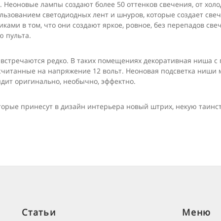
 Неоновые лампы создают более 50 оттенков свечения, от холо
ользованием светодиодных лент и шнуров, которые создает све
ками в том, что они создают яркое, ровное, без перепадов све
ю пульта.
 встречаются редко. В таких помещениях декоративная ниша с 
считанные на напряжение 12 вольт. Неоновая подсветка ниши 
ядит оригинально, необычно, эффектно.
торые принесут в дизайн интерьера новый штрих, некую таинст
Статьи
Меню