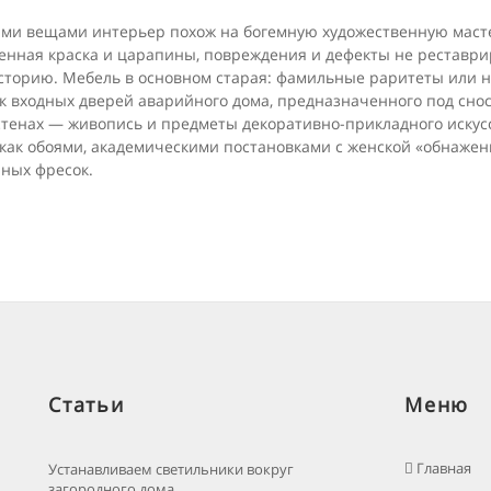
ми вещами интерьер похож на богемную художественную маст
нная краска и цара­пины, повреждения и дефекты не реставриро
историю. Мебель в основном старая: фамиль­ные раритеты или
к входных дверей аварийного дома, предназначенного под снос
стенах — живопись и предметы декоративно-прикладного искус
 как обоями, академическими поста­новками с женской «обнажен
нных
фресок.
Статьи
Меню
Главная
Устанавливаем светильники вокруг
загородного дома