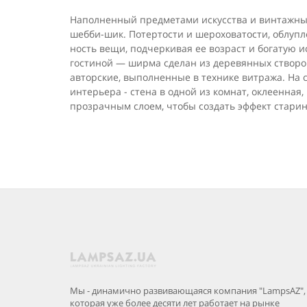
Наполненный предметами искусства и винтажны
шебби-шик. Потертости и шероховатости, облупле
ность вещи, подчеркивая ее возраст и богатую 
гостиной — ширма сде­лан из деревянных створо
авторские, выполненные в технике витража. На 
интерьера - стена в одной из комнат,
оклеенная,
прозрачным слоем, чтобы создать эффект стари
Мы - динамично развивающаяся компания "LampsAZ",
которая уже более десяти лет работает на рынке