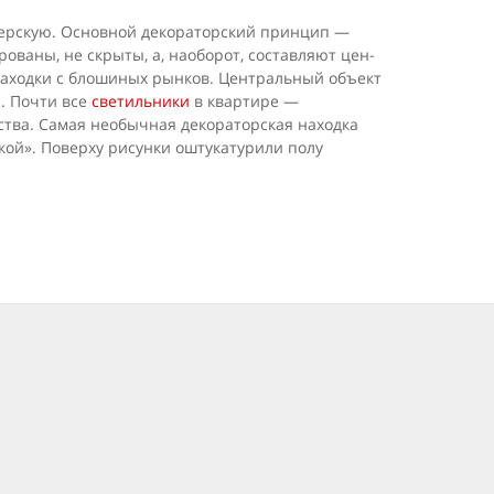
ерскую. Основной декораторский принцип —
­ваны, не скрыты, а, наоборот, составляют цен­
 находки с блошиных рынков. Центральный объект
. Почти все
светильники
в квартире —
ства. Самая необычная декораторская находка
кой». Поверху
рисунки оштукатурили полу