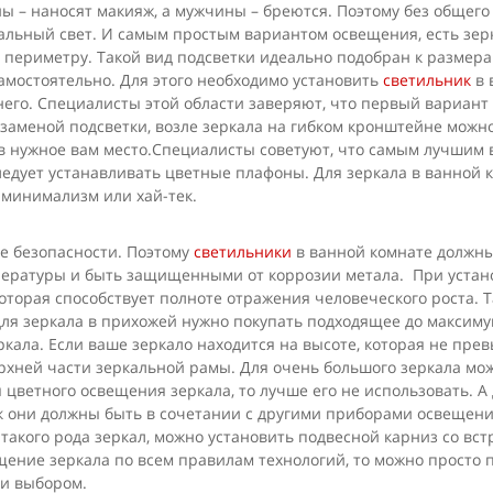
 – наносят макияж, а мужчины – бреются. Поэтому без общего
льный свет. И самым простым вариантом освещения, есть зерка
 периметру. Такой вид подсветки идеально подобран к размера
амостоятельно. Для этого необходимо установить
светильник
в 
его. Специалисты этой области заверяют, что первый вариант 
 заменой подсветки, возле зеркала на гибком кронштейне можн
в нужное вам место.Специалисты советуют, что самым лучшим 
следует устанавливать цветные плафоны. Для зеркала в ванной
 минимализм или хай-тек.
 безопасности. Поэтому
светильники
в ванной комнате должн
пературы и быть защищенными от коррозии метала. При устано
оторая способствует полноте отражения человеческого роста. Т
ля зеркала в прихожей нужно покупать подходящее до максиму
ала. Если ваше зеркало находится на высоте, которая не пре
ерхней части зеркальной рамы. Для очень большого зеркала м
я цветного освещения зеркала, то лучше его не использовать. 
ак они должны быть в сочетании с другими приборами освещен
такого рода зеркал, можно установить подвесной карниз со в
ещение зеркала по всем правилам технологий, то можно просто 
ми выбором.