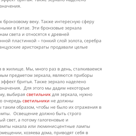
 значения.
к бронзовому веку. Также интересную сферу
лярными в Китае. Эти бронзовые зеркала
ам света и относятся к древней
янной пластинкой – тонкий слой золота, серебра
ранцузские аристократы продавали целые
в жилище. Мы, много раз в день, сталкиваемся
лемым предметом зеркала, являются приборы
 эффект бритья. Также зеркало наделено
 значения. Для этого мы дадим некоторые
ому, выбирая
светильник
для зеркала, нужно
ую очередь
светильники
не должны
 таким образом, чтобы не было их отражения в
 лампы. Освещение должно быть строго
й свет, а потому галогеновые и
 лампы накала или люминисцентные лампы
омещении, хозяева дома, приводят себя в