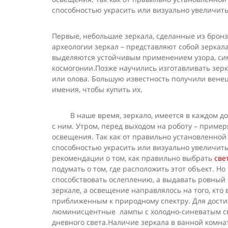
способностью украсить или визуально увеличит
Первые, небольшие зеркала, сделанные из бронз
археологии зеркал – представляют собой зеркала,
выделяются устойчивым применением узора, сим
космогонии.Позже научились изготавливать зерка
или олова. Большую известность получили венец
имения, чтобы купить их.
В наше время, зеркало, имеется в каждом доме
с ним. Утром, перед выходом на роботу – приме
освещения. Так как от правильно установленной
способностью украсить или визуально увеличит
рекомендации о том, как правильно выбрать
све
подумать о том, где расположить этот объект. 
способствовать ослеплению, а выдавать ровный 
зеркале, а освещение направлялось на того, кт
приближенным к природному спектру. Для достиж
люминисцентные лампы с холодно-синеватым св
дневного света.Наличие зеркала в ванной комнат