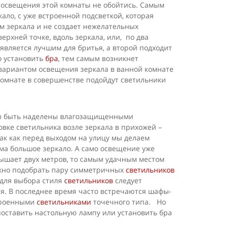
 освещения этой комнаты не обойтись. Самым
ло, с уже встроенной подсветкой, которая
м зеркала и не создает нежелательных
верхней точке, вдоль зеркала, или, по два
является лучшим для бритья, а второй подходит
о установить
бра
, тем самым возникнет
вариантом освещения зеркала в ванной комнате
 комнате в совершенстве подойдут светильники
ы быть наделены влагозащищенными
вке светильника возле зеркала в прихожей –
ак как перед выходом на улицу мы делаем
ма большое зеркало. А само освещение уже
вышает двух метров, то самым удачным местом
ожно подобрать пару симметричных
светильников
А для выбора стиля
светильников
следует
ия. В последнее время часто встречаются шафы-
строенными
светильниками
точечного типа. Но
поставить настольную лампу или установить бра