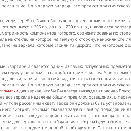
ь помещение. Но в первую очередь это предмет практического
ы, меди, серебра, были обнаружены археологами, и относились 
 относящиеся к 206 вв. до н.э. - 220 вв. н.э., и являются попу
метричность компонентов которого, сориентированы по сторон
ла из стекла, на которое, на тыльную сторону, наносили стекл
ианские зеркала, которые стоили так дорого, что некоторые ф
, квартире и является одним из самых популярных предметов 
ряем одежду, вечером – в ванной, готовимся ко сну. А неотъем
 подсветки, зависит внешний вид, точность нанесения макияжа,
ь помещение. Но в первую очередь это предмет практического
тильники
для зеркал, чтобы Вы всегда выглядели красиво.Поэт
Но не все зеркала наделены общим правилом освещения. В перв
и мягкий рассеянный свет. Также они должны быть установлены
о в него смотрит. Но самая главная задача – выбор подходящей
ения этого – следует задействовать лампы, которые дают теплы
етом для зеркала некстати.Удачным выбором будут обычные
е, является предметом первой необходимости. Так как в этом п