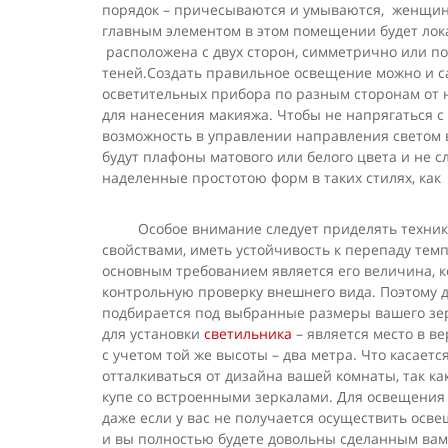
порядок – причесываются и умываются, женщины
главным элементом в этом помещении будет лока
расположена с двух сторон, симметрично или по
теней.Создать правильное освещение можно и с
осветительных прибора по разным сторонам от н
для нанесения макияжа. Чтобы не напрягаться с
возможность в управлении направления светом 
будут плафоны матового или белого цвета и не 
наделенные простотою форм в таких стилях, как
Особое внимание следует приделять технике
свойствами, иметь устойчивость к перепаду тем
основным требованием является его величина, к
контрольную проверку внешнего вида. Поэтому д
подбирается под выбранные размеры вашего зерк
для установки
светильника
– является место в в
с учетом той же высоты – два метра. Что касаетс
отталкиваться от дизайна вашей комнаты, так к
купе со встроенными зеркалами. Для освещения 
даже если у вас не получается осуществить осв
и вы полностью будете довольны сделанным ва