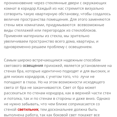
проникновение через стеклян­ные двери с окружающих
комнат в коридор.Каждый из нас стремится визуально
сотворить такую квартирную обстановку, чтобы создалось
величие пространства помещения. Для этого заменяются
стены меж комнатами, придумываются всевозможные
виды стеллажей или перегородок из стеклоблоков.
Применяя материалы из стекла, мы зри­тельно
увеличиваем пространство всего дома, квартиры, и
одновременно решаем проблему с ос­вещением.
Самым широко встречающимся надежным способом
светового
освещения
прихожей, является установление на
стенах бра, которые идентично подходят и для высоких, и
для низких коридоров, с учетом того, что лучи не
попадают в глаза. Но на этом возможности исходящего
света от бра не заканчиваются. Свет от бра может
рассекаться по стенам коридора, как в верхней части стен
и потолка, так и по стенам в стороны и даже вниз. Однако
не нужно забывать, что чем ближе соприкасается со
стеной
светильник
, тем доскональнее должна быть
выполнена работа, так как боковой свет покажет все