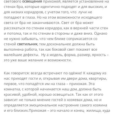
светового
освещения
прихожей, является установление на
стенах бра, которые идентично подходят и для высоких, и
для низких коридоров, с учетом того, что лучи не
попадают в глаза. Но на этом возможности исходящего
света от бра не заканчиваются. Свет от бра может
рассекаться по стенам коридора, как в верхней части стен
и потолка, так и по стенам в стороны и даже вниз. Однако
не нужно забывать, что чем ближе соприкасается со
стеной
светильник
, тем доскональнее должна быть
выполнена работа, так как боковой свет покажет все
малейшие дефекты. Ну а модель, форма, размер, яркость –
это уже ваше желание и возможности.
Как говорится: всегда встречают по одёжке! К каждому из
нас приходят гости и, открывая им двери дома, квартиры,
первое, что попадётся им на глаза – прихожая. Эта
комнатка, с которой начинается наш дом, должна быть
красивой, удобной, хорошо освещаться. Так как от этого
зависит не только мнение гостей о хозяевах дома, но и
определяется эмоциональное настроение самого хозяина
и его близких.Прихожая – это начало и конец жилища, куда