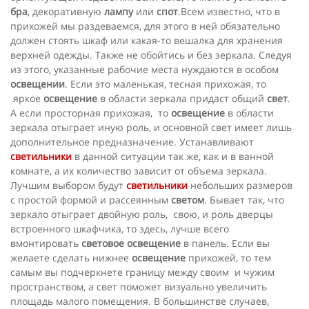
бра
, декоративную
лампу
или
спот
.Всем известно, что в
прихожей мы раздеваемся, для этого в ней обязательно
должен стоять шкаф или какая-то вешалка для хранения
верхней одежды. Также не обойтись и без зеркала. Следуя
из этого, указанные рабочие места нуждаются в особом
освещении
. Если это маленькая, тесная прихожая, то
яркое
освещение
в области зеркала придаст общий
свет
.
А если просторная прихожая, то
освещение
в области
зеркала отыграет иную роль, и основной свет имеет лишь
дополнительное предназначение. Устанавливают
светильники
в данной ситуации так же, как и в ванной
комнате, а их количество зависит от объема зеркала.
Лучшим выбором будут
светильники
небольших размеров
с простой формой и рассеянным
светом
. Бывает так, что
зеркало отыграет двойную роль, свою, и роль дверцы
встроенного шкафчика, то здесь, лучше всего
вмонтировать
световое освещение
в панель. Если вы
желаете сделать нижнее
освещение
прихожей, то тем
самым вы подчеркнете границу между своим и чужим
пространством, а свет поможет визуально увеличить
площадь малого помещения. В большинстве случаев,