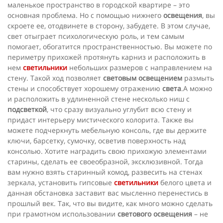
маленькое пространство в городской квартире – это
основная проблема. Но с помощью нижнего
освещения
, вы
скроете ее, отодвинете в сторону, забудете. В этом случае,
свет отыграет психологическую роль, и тем самым
помогает, обогатится пространственностью. Вы можете по
периметру прихожей протянуть карниз и расположить в
нем
светильники
небольших размеров с направлением на
стену. Такой ход позволяет
световым освещением
размыть
стены и способствует хорошему отражению
света
.А можно
и расположить в удлиненной стене несколько ниш с
подсветкой
, что сразу визуально углубит всю стену и
придаст интерьеру мистического колорита. Также вы
можете подчеркнуть мебельную консоль, где вы держите
ключи, барсетку, сумочку, осветив поверхность над
консолью. Хотите наградить свою прихожую элементами
старины, сделать ее своеобразной, эксклюзивной. Тогда
вам нужно взять старинный комод, развесить на стенах
зеркала, установить гипсовые
светильники
белого цвета и
данная обстановка заставит вас мысленно перенестись в
прошлый век. Так, что вы видите, как много можно сделать
при грамотном использовании
светового освещения
– не