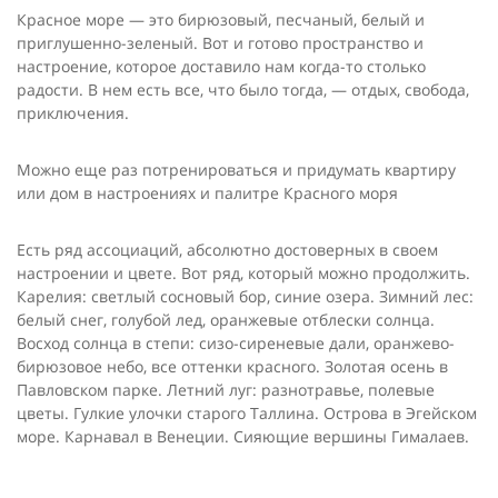
Красное море — это бирюзовый, песчаный, белый и
приглу­шенно-зеленый. Вот и готово пространство и
настроение, ко­торое доставило нам когда-то столько
радости. В нем есть все, что было тогда, — отдых, свобода,
приключения.
Можно еще раз потренироваться и придумать квартиру
или дом в настроениях и палитре Красного моря
Есть ряд ассоциаций, абсолютно достоверных в своем
настро­ении и цвете. Вот ряд, который можно продолжить.
Карелия: светлый сосновый бор, синие озера. Зимний лес:
белый снег, голубой лед, оранжевые отблески солнца.
Восход солнца в степи: сизо-сиреневые дали, оранжево-
бирю­зовое небо, все оттенки красного. Золотая осень в
Павловском парке. Летний луг: разнотравье, полевые
цветы. Гулкие улочки старого Таллина. Острова в Эгейском
море. Карнавал в Венеции. Сияющие вершины Гималаев.