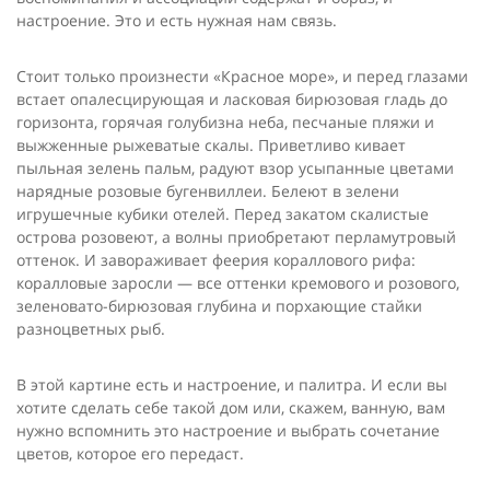
настроение. Это и есть нужная нам связь.
Стоит только произнести «Красное море», и перед глазами
встает опалесцирующая и ласковая бирюзовая гладь до
горизон­та, горячая голубизна неба, песчаные пляжи и
выжженные рыже­ватые скалы. Приветливо кивает
пыльная зелень пальм, радуют взор усыпанные цветами
нарядные розовые бугенвиллеи. Белеют в зелени
игрушечные кубики отелей. Перед закатом скалистые
острова розовеют, а волны приобретают перламутровый
отте­нок. И завораживает феерия кораллового рифа:
коралловые зарос­ли — все оттенки кремового и розового,
зеленовато-бирюзовая глубина и порхающие стайки
разноцветных рыб.
В этой картине есть и настроение, и палитра. И если вы
хоти­те сделать себе такой дом или, скажем, ванную, вам
нужно вспомнить это настроение и выбрать сочетание
цветов, которое его передаст.