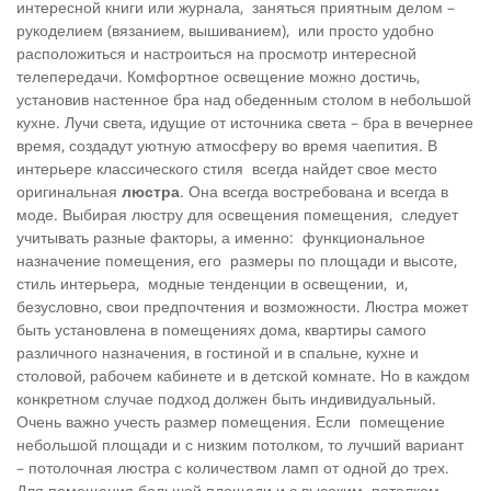
интересной книги или журнала, заняться приятным делом –
рукоделием (вязанием, вышиванием), или просто удобно
расположиться и настроиться на просмотр интересной
телепередачи. Комфортное освещение можно достичь,
установив настенное бра над обеденным столом в небольшой
кухне. Лучи света, идущие от источника света – бра в вечернее
время, создадут уютную атмосферу во время чаепития. В
интерьере классического стиля всегда найдет свое место
оригинальная
люстра
. Она всегда востребована и всегда в
моде. Выбирая люстру для освещения помещения, следует
учитывать разные факторы, а именно: функциональное
назначение помещения, его размеры по площади и высоте,
стиль интерьера, модные тенденции в освещении, и,
безусловно, свои предпочтения и возможности. Люстра может
быть установлена в помещениях дома, квартиры самого
различного назначения, в гостиной и в спальне, кухне и
столовой, рабочем кабинете и в детской комнате. Но в каждом
конкретном случае подход должен быть индивидуальный.
Очень важно учесть размер помещения. Если помещение
небольшой площади и с низким потолком, то лучший вариант
– потолочная люстра с количеством ламп от одной до трех.
Для помещения большой площади и с высоким потолком