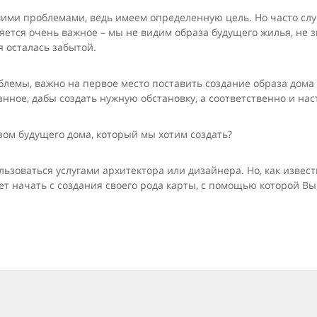
шими проблемами, ведь имеем определенную цель. Но часто слу
яется очень важное – мы не видим образа будущего жилья, не зн
 осталась забы­той.
блемы, важно на первое место поставить создание образа дома
нное, дабы создать нужную обстановку, а соответственно и нас
зом будущего дома, который мы хотим создать?
ьзоваться услугами архитектора или дизайнера. Но, как извес
дует начать с создания своего рода карты, с помощью которой В