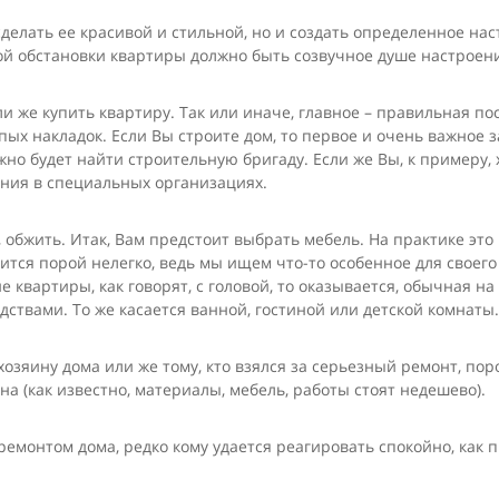
делать ее красивой и стильной, но и создать определенное нас
ой обстановки квартиры должно быть созвучное ду­ше настроен
 же купить квартиру. Так или иначе, главное – правильная пос
х накладок. Если Вы строите дом, то первое и очень важное за
 будет найти строительную бригаду. Если же Вы, к примеру, х
ения в специальных органи­зациях.
т, обжить. Итак, Вам предстоит выбрать мебель. На практике это
ится порой нелегко, ведь мы ищем что-то особенное для своего
квартиры, как говорят, с головой, то оказывает­ся, обычная на
твами. То же касается ванной, гостиной или детской комнаты.
­зяину дома или же тому, кто взялся за серьезный ремонт, по
 (как известно, материалы, мебель, работы стоят недешево).
ремонтом дома, редко кому удается реагировать спокойно, как