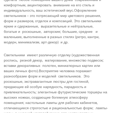
комфортным, акцентировать внимание на его стиль и
индивидуальность, ваш эстетический вкус.Оформление
светильников – это потрясающий мир цветового решения,
форм и размеров, отделок и композиций. Это светильники
яркие и сдержанные, выразительные и нейтральные,
богатые и рос­кошные, авторские; большие, средние и
маленькие, выполненные в разных стилях (ретро, кантри,
модерн, минимализм, арт-декор) и др.
Светильники имеют различную отделку (художественная
роспись, резной декор, матирование, множество подвесок;
вставки декоративных полотен, миниатюрных картин или
ваших личных фото).Восприятие человека поражает
разнообразие форм и моделей светильников. Это
роскошные, экстравагантные люстры для гостиной,
придающие ей особую нарядность, парадность и
привлекательность; элегантные футуристические тор­шеры на
высоких ножках, создающие богемную атмосферу
помещения; настольные лампы для рабочих кабине­тов,
отличающиеся строгостью и рациональностью форм; лам­пы-