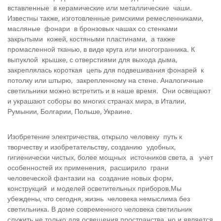
вставленные в керамические или металлические чаши.
Известны также, изготовленные римскими ремесленниками,
масляные фонари в бронзовых чашах со стенками
закрытыми кожей, костяными пластинами, а также
промасленной тканью, в виде круга или многогранника. К
выпуклой крышке, с отверстиями для выхода дыма,
закреплялась короткая цепь для подвешивания фонарей к
потолку или штырю, закреп­ленному на стене. Аналогичные
светильники можно встре­тить и в наше время. Они освещают
и украшают соборы во многих странах мира, в Италии,
Румынии, Болгарии, Польше, Украине.
Изобретение электричества, открыло человеку путь к
творчеству и изобретательству, созданию удобных,
гигиенически чистых, более мощных источников света, а учет
особенностей их применения, расширило грани
человеческой фантазии на создание новых форм,
конструкций и моделей освети­тельных приборов.Мы
убеждены, что сегодня, жизнь человека немыслима без
светильника. В доме современного человека светильник
служить не только для освещения прост­ранства, но и является