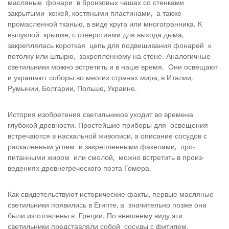
масляные фонари в бронзовых чашах со стенками
закрытыми кожей, костяными пластинами, а также
промасленной тканью, в виде круга или многогранника. К
выпуклой крышке, с отверстиями для выхода дыма,
закреплялась короткая цепь для подвешивания фонарей к
потолку или штырю, закреп­ленному на стене. Аналогичные
светильники можно встре­тить и в наше время. Они освещают
и украшают соборы во многих странах мира, в Италии,
Румынии, Болгарии, Польше, Украине.
История изобретения светильников уходит во времена
глубокой древности. Простейшие приборы для освещения
встречаются в наскальной живописи, а описание сосу­дов с
раскаленным углем и закрепленными факелами, про­
питанными жиром или смолой, можно встретить в произ­
ведениях древнегреческого поэта Го­мера.
Как свидетельствуют исторические факты, первые масляные
светильники появились в Египте, а значительно позже они
были изготовлены в Греции. По внешнему виду эти
светильники представляли со­бой сосуды с фитилем,