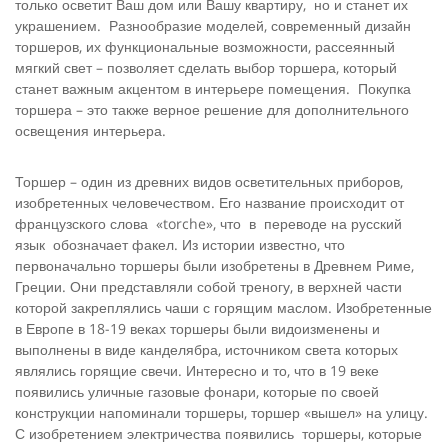
только осветит Ваш дом или Вашу квартиру, но и станет их
украшением. Разнообразие моделей, современный дизайн
торшеров, их функциональные возможности, рассеянный
мягкий свет – позволяет сделать выбор торшера, который
станет важным акцентом в интерьере помещения. Покупка
торшера – это также верное решение для дополнительного
освещения интерьера.
Торшер – один из древних видов осветительных приборов,
изобретенных человечеством. Его название происходит от
французского слова «torche», что в переводе на русский
язык обозначает факел. Из истории известно, что
первоначально торшеры были изобретены в Древнем Риме,
Греции. Они представляли собой треногу, в верхней части
которой закреплялись чаши с горящим маслом. Изобретенные
в Европе в 18-19 веках торшеры были видоизменены и
выполнены в виде канделябра, источником света которых
являлись горящие свечи. Интересно и то, что в 19 веке
появились уличные газовые фонари, которые по своей
конструкции напоминали торшеры, торшер «вышел» на улицу.
С изобретением электричества появились торшеры, которые