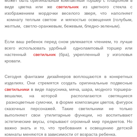
может быть оригинальный компактный торшер с плафоном в
виде цветка или же
светильник
из цветного стекла с
изображением мордочки веселого зверя, что наполняет
комнату теплым све­том и мягкостью освещения (голубым,
желтым, светло-оранжевым, бежевым, бледно-зеленым).
Если ваш ребенок перед сном увлекается чтением, то лучше
всего использовать удобный одноламповый торшер или
настенный
светильник
(бра), укрепленный у изголовья
кровати.
Сегодня фантазии дизайнеров воплощаются в конкретных
изделиях. Они стремятся создать оригинальные подвесные
светильники
в виде парусника, мяча, шара, модного торшера-
вешалки, на которой располагаются светящиеся
разноцветные сумочки, в форме композиции цветов, фигурок
сказочных персонажей. Такие светильники не только
выполняют свои утилитарные функции, но воспитывают
эстетические вкусы, открывают огромный мир предметов. Но
важно знать и то, что требования к освещению детской
комнаты меняются в за­висимости от возраста ребенка.