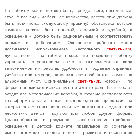
На рабочем месте должен быть, прежде всего, письменный
стол. А все виды мебели, ее количество, расстановка должна
быть подчинена следующему правилу: обстановка детской
комнаты должна быть простой, красивой и удобной, а
освещение – должно быть рациональным и соответствовать
нормам и требованиям. Освещение рабочего места
достигается использованием настольного
све­тильника
,
лучше всего на гибкой ножке, что позволяет ребенку
управлять направлением света в зависимости от вида
выполняемой им работы, удобность в подсветке страницы
учебника или тетради, напра­вить световой поток лампы на
альбомный лист. Оригинальный
светильник
, который по
форме напо­минает исписанную нотами тетрадь. В его состав
входят две металлические коробки, в которых располагаются
трансформаторы, и тонкие токопроводящие проволоки, на
которых закреплены низковольтные лампы-ноты од­ного или
нескольких цветов круглой или любой другой формы.
Целесообразное и разумное использование приборов
освещения, в детской комнате, правильное их сочетание
имеет огромное значение в деле развития и воспитания