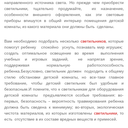
направленного источника света. Но прежде чем приобрести
светильники, тщательно продумайте, их назначение,
особенности внешнего оформления, как эти световые
приборы впишутся в общий интерьер помещения детской
комнаты, из какого материала они должны быть сделаны.
Вам необходимо подобрать несколь­ко
светильников
, которые
помогут ребенку спокой­но уснуть, познавать мир игрушек;
создать оптимальное освещение во время выполнения
учебных и игровых заданий, не на­прягая зрение,
поддерживая нормальную работоспособность
ребенка.Безусловно, светильник должен подходить к общему
стилю обстановки детской комнаты, но все-таки главное
требование, чтобы детский све­тильник был удобным и
безопасным.И помните, что к светильникам для оборудования
детской комнаты предъявляются особые требования: во-
первых, безопасность – вероят­ность травмирования ребенка
должна быть сведена к минимуму; во-вторых, экологическая
чистота ма­териалов, из которых изготовлены
светильники
, то
есть отсутствие в их составе вредных веществ и примесей.