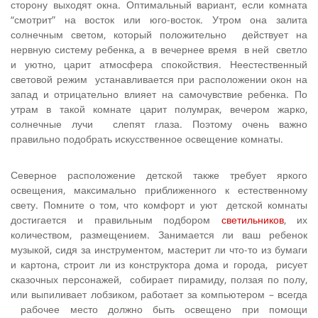
сторону выходят окна. Оптимальный вариант, если комната
“смотрит” на восток или юго-восток. Утром она залита
солнечным светом, который положительно действует на
нервную систе­му ребенка, а в вечернее время в ней светло
и уютно, царит атмосфера спокойствия. Неестественный
световой режим устанавливается при расположении окон на
запад и отрицательно влияет на самочувствие ребенка. По
утрам в такой комнате царит полумрак, вечером жарко,
солнечные лучи слепят глаза. Поэтому очень важно
правильно подобрать искусственное освещение комнаты.
Северное расположение детской также требует яркого
освещения, максимально приближенного к естественному
свету. Помните о том, что комфорт и уют детской комнаты
достигается и правильным подбором
светильников
, их
количеством, размещением. Занимается ли ваш ребенок
музыкой, сидя за инструментом, мастерит ли что-то из бумаги
и картона, стро­ит ли из конструктора дома и города, рисует
сказочных персонажей, собирает пирамиду, ползая по по­лу,
или выпиливает лобзиком, работает за компьютером – всегда
рабочее место должно быть освещено при помощи