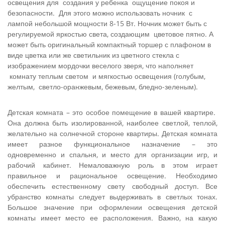
освещения для создания у ребенка ощущение покоя и
безопас­ности. Для этого можно использовать ночник с
лампой небольшой мощности 8-15 Вт. Ночник может быть с
регули­руемой яркостью света, создающим цветовое пятно. А
может быть оригинальный компактный торшер с плафоном в
виде цветка или же светильник из цветного стекла с
изображением мордочки веселого зверя, что наполняет
комнату теплым све­том и мягкостью освещения (голубым,
желтым, светло-оранжевым, бежевым, бледно-зеленым).
Детская комната – это особое помещение в вашей квартире.
Она должна быть изолированной, наиболее светлой, теплой,
желательно на солнечной стороне квартиры. Детская комната
имеет разное функциональное назначение – это
одновременно и спальня, и место для организации игр, и
рабочий кабинет. Немаловажную роль в этом играет
правильное и рациональное освещение. Необходимо
обеспечить естественному свету свободный доступ. Все
убранство комнаты следует выдерживать в светлых тонах.
Большое значение при оформлении освещения детской
комнаты имеет место ее расположения. Важно, на какую