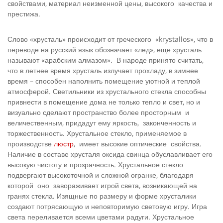
свойствами, материал неизменной цены, высокого качества и
престижа.
Слово «хрусталь» происходит от греческого «krystallos», что в
переводе на русский язык обозначает «лед», еще хрусталь
называют «арабским алмазом». В народе принято считать,
что в летнее время хрусталь излучает прохладу, в зимнее
время – способен наполнить помещение уютной и теплой
атмосферой. Светильники из хрустального стекла способны
привнести в помещение дома не только тепло и свет, но и
визуально сделают пространство более просторным и
величественным, придадут ему яркость, законченность и
торжественность. Хрустальное стекло, применяемое в
производстве
люстр
, имеет высокие оптические свойства.
Наличие в составе хрусталя оксида свинца обуславливает его
высокую чистоту и прозрачность. Хрустальное стекло
подвергают высокоточной и сложной огранке, благодаря
которой оно завораживает игрой света, возникающей на
гранях стекла. Изящные по размеру и форме хрусталики
создают потрясающую и неповторимую световую игру. Игра
света переливается всеми цветами радуги. Хрустальное