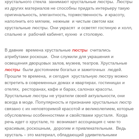
хрустального стекла занимают хрустальные люстры. Люстры
из других материалов не способны придать интерьеру такую
оригинальность, элегантность, торжественность и красоту,
наполнить его мягким, нежным и чистым светом как
хрустальные люстры. Они украсят и осветят гостиную и холл,
спальню и рабочий кабинет, кухню и столовую.
В давние времена хрустальные
люстры
считались
атрибутами роскоши. Они служили для украшения и
освещения дворцовых залов, музеев, театров. Хрустальные
люстры
были достоянием богатых и зажиточных людей.
Прошли те времена, и сегодня хрустальную люстру можно
встретить в современных домах и квартирах. гостиницах и
отелях, ресторанах, кафе и барах, салонах красоты.
Хрустальные люстры не утратили своей актуальности, они
всегда в моде. Популярность и признание хрустальных люстр
связано с их неповторимой красотой и великолепием, которые
обусловлены особенностями и свойствами хрусталя. Когда
речь идет о хрустале, то возникает ассоциация с чем-то
красивым, роскошным, дорогим и привлекательным. Ведь
хрусталь – это материал, обладающий удивительными