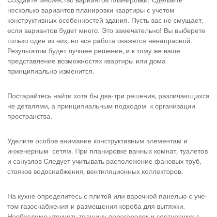
несколько вариантов планировки квартиры с учетом
конструктив­ных особенностей здания. Пусть вас не смущает,
если вариантов будет много. Это замечательно! Вы выберете
только один из них, но вся работа окажется ненапрасной.
Результатом будет лучшее решение, и к тому же ваше
представление возможностях квар­тиры или дома
принципиально изменится.
Постарайтесь найти хотя бы два-три решения, различающих­ся
не деталями, а принципиальным подходом к организации
про­странства.
Уделите особое внимание конструктивным элементам и
инжене­рным сетям. При планировке ванных комнат, туалетов
и сануз­лов Следует учитывать расположение фановых труб,
стояков водоснабжения, вентиляционных коллекторов.
На кухне определитесь с плитой или варочной панелью с уче­
том газоснабжения и размещения короба для вытяжки.
Необхо­димо уточнить толщину перегородок и соотнесших с