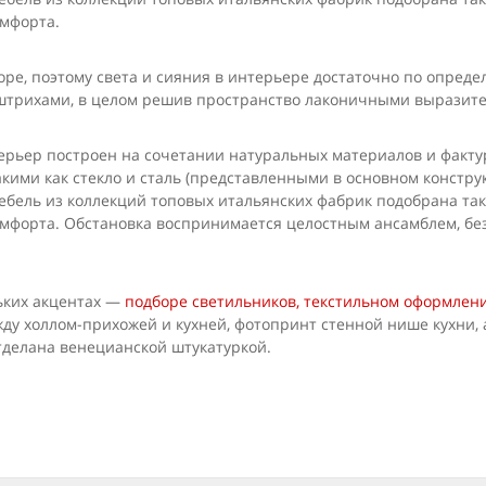
мфорта.
ре, поэтому света и сияния в интерьере достаточно по опред
 штрихами, в целом решив пространство лаконичными выразит
ьер построен на сочетании натуральных материалов и фактур 
кими как стекло и сталь (представленными в основном констру
ебель из коллекций топовых итальянских фабрик подобрана так
мфорта. Обстановка воспринимается целостным ансамблем, без
ьких акцентах —
подборе светильников, текстильном оформле­н
ду холлом-прихожей и кухней, фотопринт стенной нише кухни, а
тделана венецианской штукатуркой.