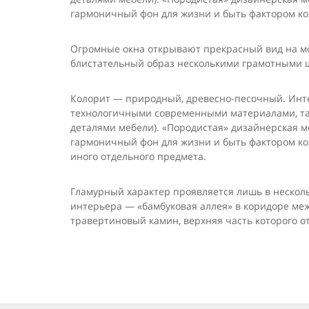
гармоничный фон для жизни и быть фактором ко
Огромные окна открывают прекрасный вид на мо
блистательный образ несколь­кими грамотными
Колорит — природный, древесно-песочный. Интер
технологичными совре­менными материалами, та
деталями мебели). «Породистая» дизайнерская м
гармоничный фон для жизни и быть фактором ко
иного отдельного предмета.
Гламурный харак­тер проявляется лишь в нескол
интерьера — «бамбуковая аллея» в коридоре меж
травертиновый камин, верхняя часть которого о