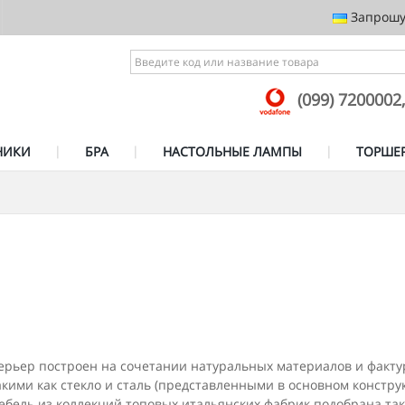
Запрошує
(099) 7200002
НИКИ
БРА
НАСТОЛЬНЫЕ ЛАМПЫ
ТОРШЕ
ьер построен на сочетании натуральных материалов и фактур 
кими как стекло и сталь (представленными в основном констру
ебель из коллекций топовых итальянских фабрик подобрана так