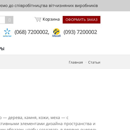
мо до співробітництва вітчизняних виробників
Корзина
ОФОРМИТЬ ЗАКАЗ
,
(068) 7200002,
(093) 7200002
РЫ
Главная
Статьи
— дерева, камня, кожи, меха — с
к­тивными элементами дизайна пространства и
им образом, чтобы соз­давать в первую очередь