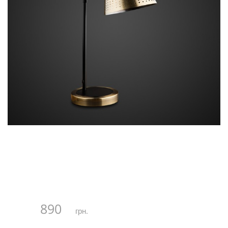
890
грн.