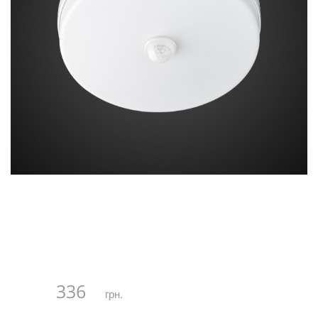
336
грн.