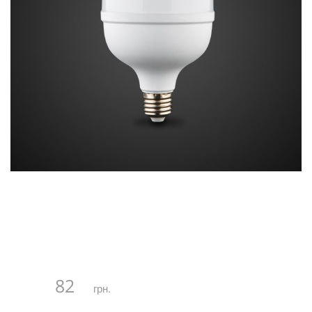
82
грн.