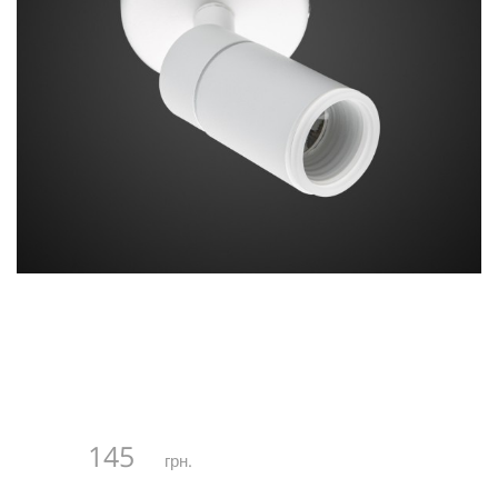
145
грн.