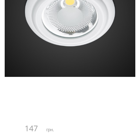
147
грн.