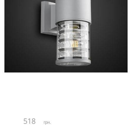
518
грн.