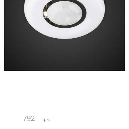
792
грн.