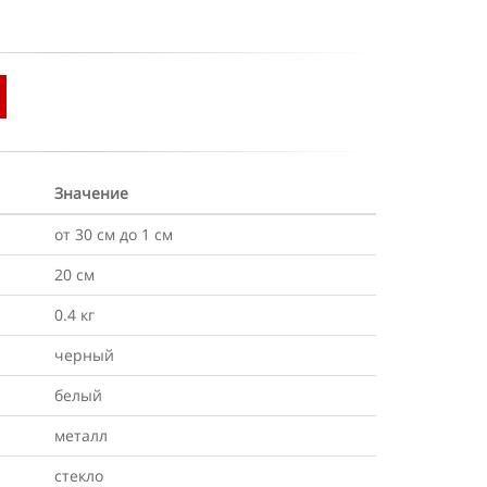
Значение
от 30 см до 1 см
20 см
0.4 кг
черный
белый
металл
стекло