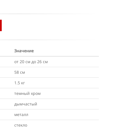
Значение
от 20 см до 26 см
58 см
1.5 кг
темный хром
дымчастый
металл
стекло