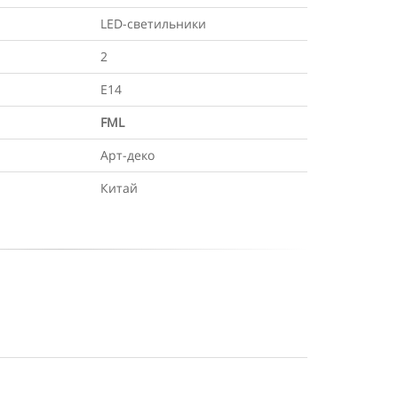
LED-светильники
2
E14
FML
Арт-деко
Китай