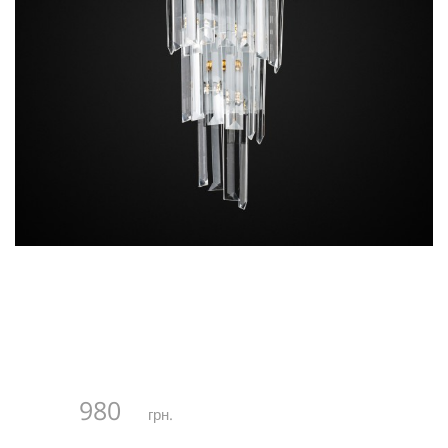
980
грн.