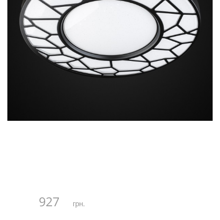
927
грн.