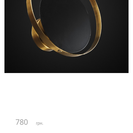
780
грн.