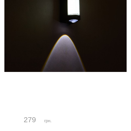
279
грн.