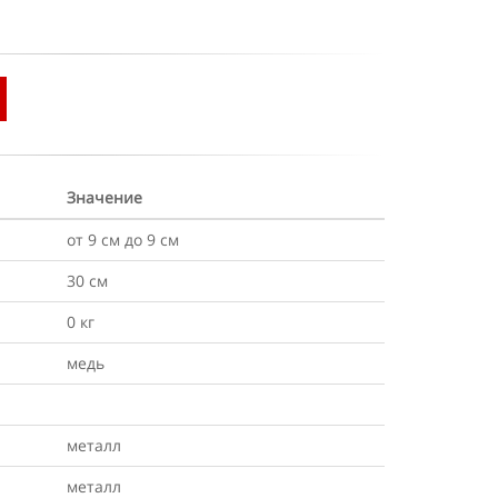
Значение
от 9 см до 9 см
30 см
0 кг
медь
металл
металл