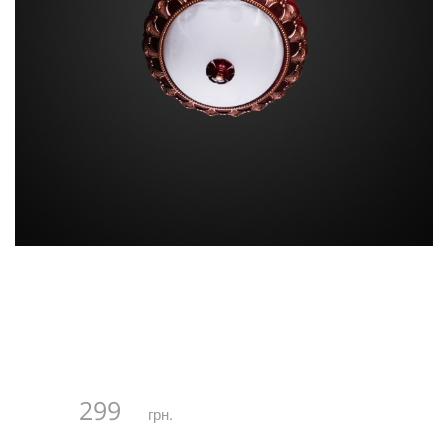
299
грн.