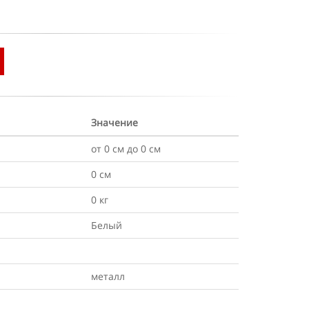
Значение
от 0 см до 0 см
0 см
0 кг
Белый
металл