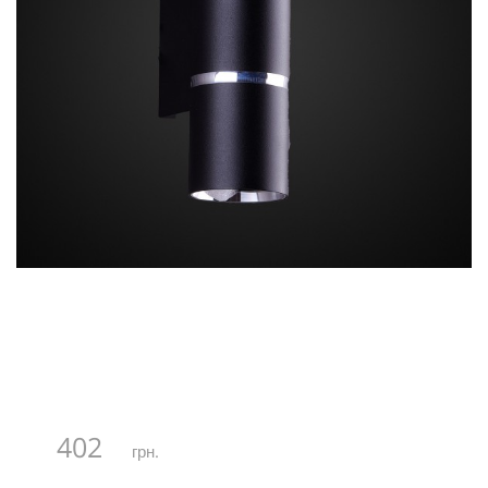
402
грн.