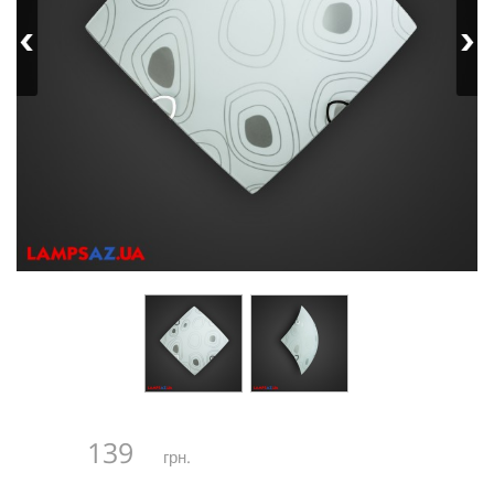
139
грн.