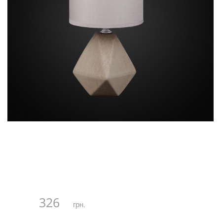
326
грн.