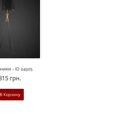
ники - ID 24925
815 грн.
В Корзину