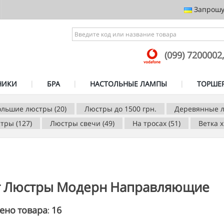
Запрошує
(099) 7200002
НИКИ
БРА
НАСТОЛЬНЫЕ ЛАМПЫ
ТОРШЕ
ольшие люстры (20)
Люстры до 1500 грн.
Деревянные л
тры (127)
Люстры свечи (49)
На тросах (51)
Ветка х
г Люстры Модерн Направляющие
16
ено товара: