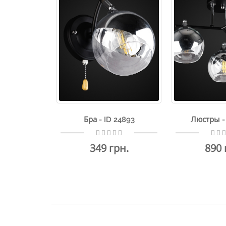
Бра - ID 24893
Люстры - 
349 грн.
890 