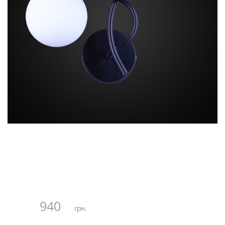
940
грн.