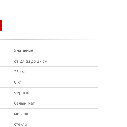
Значение
от 27 см до 27 см
23 см
0 кг
черный
белый мат
металл
стекло